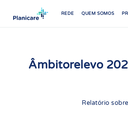
REDE
QUEM SOMOS
P
Âmbitorelevo 20
Relatório sobr