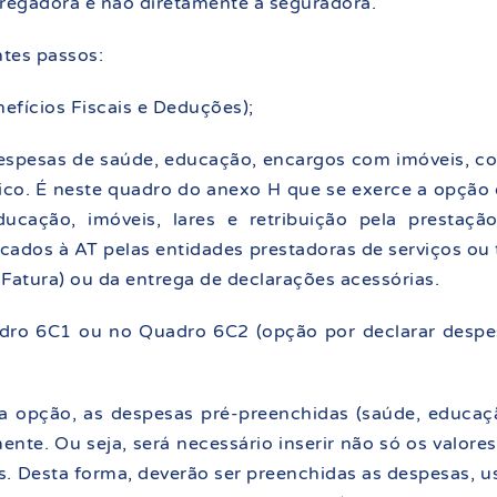
regadora e não diretamente à seguradora.
ntes passos:
efícios Fiscais e Deduções);
espesas de saúde, educação, encargos com imóveis, com
ico. É neste quadro do anexo H que se exerce a opçã
ducação, imóveis, lares e retribuição pela prestaç
icados à AT pelas entidades prestadoras de serviços ou 
Fatura) ou da entrega de declarações acessórias.
dro 6C1 ou no Quadro 6C2 (opção por declarar despes
ta opção, as despesas pré-preenchidas (saúde, educaçã
nte. Ou seja, será necessário inserir não só os valor
. Desta forma, deverão ser preenchidas as despesas, 