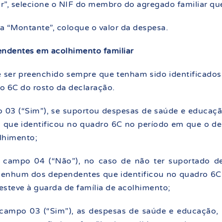
ar”, selecione o NIF do membro do agregado familiar qu
na “Montante”, coloque o valor da despesa.
endentes em acolhimento familiar
e ser preenchido sempre que tenham sido identificad
ro 6C do rosto da declaração.
 03 (“Sim”), se suportou despesas de saúde e educaçã
 que identificou no quadro 6C no período em que o d
olhimento;
o campo 04 (“Não”), no caso de não ter suportado 
nenhum dos dependentes que identificou no quadro 6C
steve à guarda de família de acolhimento;
campo 03 (“Sim”), as despesas de saúde e educação, 