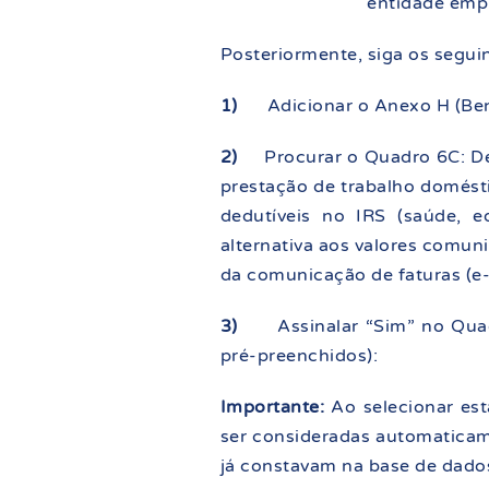
entidade emp
Posteriormente, siga os segui
1)
Adicionar o Anexo H (Ben
2)
Procurar o Quadro 6C: D
prestação de trabalho domést
dedutíveis no IRS (saúde, e
alternativa aos valores comun
da comunicação de faturas (e-
3)
Assinalar “Sim” no Qua
pré-preenchidos):
Importante:
Ao selecionar es
ser consideradas automaticame
já constavam na base de dados