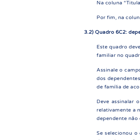
Na coluna “Titul
Por fim, na colu
3.2) Quadro 6C2: dep
Este quadro dev
familiar no quad
Assinale o campo
dos dependentes
de família de ac
Deve assinalar 
relativamente a 
dependente não e
Se selecionou o 